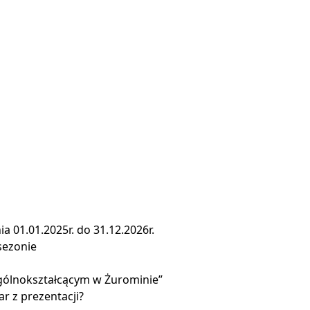
a 01.01.2025r. do 31.12.2026r.
sezonie
gólnokształcącym w Żurominie”
r z prezentacji?