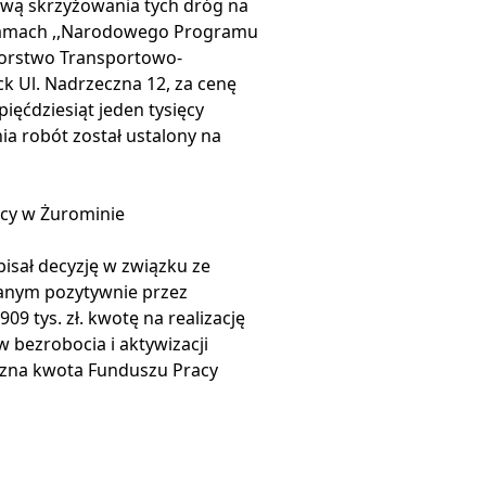
ą skrzyżowania tych dróg na
 ramach ,,Narodowego Programu
iorstwo Transportowo-
Ul. Nadrzeczna 12, za cenę
pięćdziesiąt jeden tysięcy
ia robót został ustalony na
cy w Żurominie
pisał decyzję w związku ze
anym pozytywnie przez
 tys. zł. kwotę na realizację
 bezrobocia i aktywizacji
czna kwota Funduszu Pracy