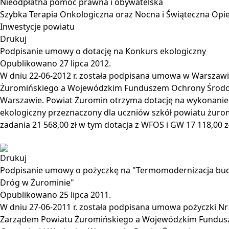
Nieodpłatna pomoc prawna i obywatelska
Szybka Terapia Onkologiczna oraz Nocna i Świąteczna Op
Inwestycje powiatu
Drukuj
Podpisanie umowy o dotację na Konkurs ekologiczny
Opublikowano
27 lipca 2012
.
W dniu 22-06-2012 r. została podpisana umowa w Warsza
Żuromińskiego a Wojewódzkim Funduszem Ochrony Środo
Warszawie. Powiat Żuromin otrzyma dotację na wykonanie 
ekologiczny przeznaczony dla uczniów szkół powiatu żurom
zadania 21 568,00 zł w tym dotacja z WFOS i GW 17 118,00 zł
Drukuj
Podpisanie umowy o pożyczkę na "Termomodernizacja b
Dróg w Żurominie"
Opublikowano
25 lipca 2011
.
W dniu 27-06-2011 r. została podpisana umowa pożyczki N
Zarządem Powiatu Żuromińskiego a Wojewódzkim Fundus