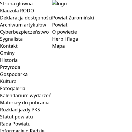
Strona główna
Klauzula RODO
Deklaracja dostępności
Powiat Żuromiński
Archiwum artykułów
Powiat
Cyberbezpieczeństwo
O powiecie
Sygnalista
Herb i flaga
Kontakt
Mapa
Gminy
Historia
Przyroda
Gospodarka
Kultura
Fotogaleria
Kalendarium wydarzeń
Materiały do pobrania
Rozkład jazdy PKS
Statut powiatu
Rada Powiatu
Informacje o Radzie