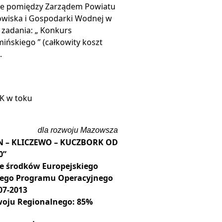
wie pomiędzy Zarządem Powiatu
wiska i Gospodarki Wodnej w
zadania: „ Konkurs
ińskiego ” (całkowity koszt
.
K w toku
dla rozwoju Mazowsza
 – KLICZEWO – KUCZBORK OD
0”
ze środków Europejskiego
ego Programu Operacyjnego
07-2013
woju Regionalnego: 85%