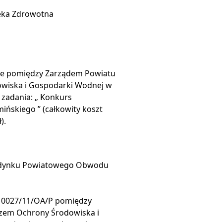
ieka Zdrowotna
wie pomiędzy Zarządem Powiatu
wiska i Gospodarki Wodnej w
zadania: „ Konkurs
ińskiego ” (całkowity koszt
).
udynku Powiatowego Obwodu
r 0027/11/OA/P pomiędzy
zem Ochrony Środowiska i