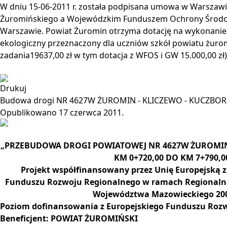
W dniu 15-06-2011 r. została podpisana umowa w Warsza
Żuromińskiego a Wojewódzkim Funduszem Ochrony Środo
Warszawie. Powiat Żuromin otrzyma dotację na wykonanie 
ekologiczny przeznaczony dla uczniów szkół powiatu żurom
zadania19637,00 zł w tym dotacja z WFOS i GW 15.000,00 zł)
Drukuj
Budowa drogi NR 4627W ŻUROMIN - KLICZEWO - KUCZBOR
Opublikowano
17 czerwca 2011
.
„PRZEBUDOWA DROGI POWIATOWEJ NR 4627W ŻUROMIN
KM 0+720,00 DO KM 7+790,0
Projekt współfinansowany przez Unię Europejską 
Funduszu Rozwoju Regionalnego w ramach Regionaln
Województwa Mazowieckiego 20
Poziom dofinansowania z Europejskiego Funduszu Roz
Beneficjent: POWIAT ŻUROMIŃSKI