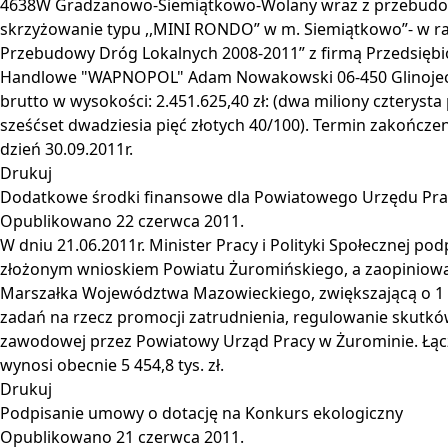
4638W Gradzanowo-Siemiątkowo-Wolany wraz z przebudow
skrzyżowanie typu ,,MINI RONDO” w m. Siemiątkowo”- w
Przebudowy Dróg Lokalnych 2008-2011” z firmą Przedsięb
Handlowe "WAPNOPOL" Adam Nowakowski 06-450 Glinojeck 
brutto w wysokości: 2.451.625,40 zł: (dwa miliony czterysta 
sześćset dwadziesia pięć złotych 40/100). Termin zakończen
dzień 30.09.2011r.
Drukuj
Dodatkowe środki finansowe dla Powiatowego Urzędu Pra
Opublikowano
22 czerwca 2011
.
W dniu 21.06.2011r. Minister Pracy i Polityki Społecznej pod
złożonym wnioskiem Powiatu Żuromińskiego, a zaopiniow
Marszałka Województwa Mazowieckiego, zwiększającą o 1 909
zadań na rzecz promocji zatrudnienia, regulowanie skutków
zawodowej przez Powiatowy Urząd Pracy w Żurominie. Łą
wynosi obecnie 5 454,8 tys. zł.
Drukuj
Podpisanie umowy o dotację na Konkurs ekologiczny
Opublikowano
21 czerwca 2011
.