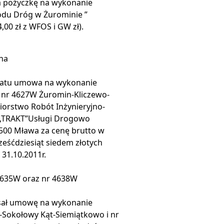
 pożyczkę na wykonanie
du Dróg w Żurominie ”
,00 zł z WFOS i GW zł).
na
owiatu umowa na wykonanie
 nr 4627W Żuromin-Kliczewo-
iorstwo Robót Inżynieryjno-
i ,,TRAKT”Usługi Drogowo
500 Mława za cenę brutto w
sześćdziesiąt siedem złotych
 31.10.2011r.
635W oraz nr 4638W
isał umowę na wykonanie
-Sokołowy Kąt-Siemiątkowo i nr