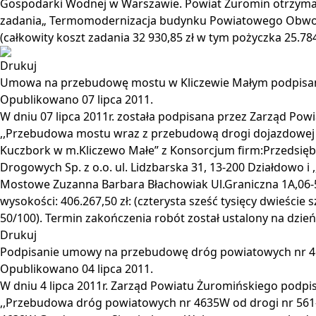
Gospodarki Wodnej w Warszawie. Powiat Żuromin otrzyma
zadania„ Termomodernizacja budynku Powiatowego Obwo
(całkowity koszt zadania 32 930,85 zł w tym pożyczka 25.784
Drukuj
Umowa na przebudowę mostu w Kliczewie Małym podpisa
Opublikowano
07 lipca 2011
.
W dniu 07 lipca 2011r. została podpisana przez Zarząd P
,,Przebudowa mostu wraz z przebudową drogi dojazdowej
Kuczbork w m.Kliczewo Małe” z Konsorcjum firm:Przedsięb
Drogowych Sp. z o.o. ul. Lidzbarska 31, 13-200 Działdowo 
Mostowe Zuzanna Barbara Błachowiak Ul.Graniczna 1A,06-
wysokości: 406.267,50 zł: (czterysta sześć tysięcy dwieście 
50/100). Termin zakończenia robót został ustalony na dzień
Drukuj
Podpisanie umowy na przebudowę dróg powiatowych nr 4
Opublikowano
04 lipca 2011
.
W dniu 4 lipca 2011r. Zarząd Powiatu Żuromińskiego podp
,,Przebudowa dróg powiatowych nr 4635W od drogi nr 561