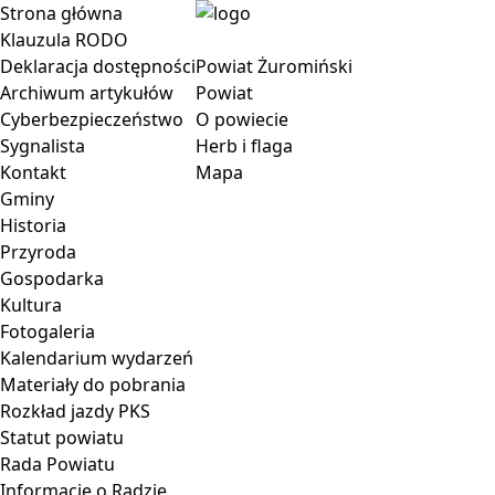
Strona główna
Klauzula RODO
Deklaracja dostępności
Powiat Żuromiński
Archiwum artykułów
Powiat
Cyberbezpieczeństwo
O powiecie
Sygnalista
Herb i flaga
Kontakt
Mapa
Gminy
Historia
Przyroda
Gospodarka
Kultura
Fotogaleria
Kalendarium wydarzeń
Materiały do pobrania
Rozkład jazdy PKS
Statut powiatu
Rada Powiatu
Informacje o Radzie