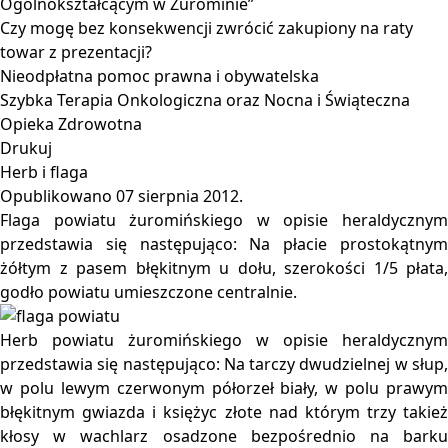
Ogólnokształcącym w Żurominie”
Czy mogę bez konsekwencji zwrócić zakupiony na raty
towar z prezentacji?
Nieodpłatna pomoc prawna i obywatelska
Szybka Terapia Onkologiczna oraz Nocna i Świąteczna
Opieka Zdrowotna
Drukuj
Herb i flaga
Opublikowano
07 sierpnia 2012
.
Flaga powiatu żuromińskiego w opisie heraldycznym
przedstawia się następująco: Na płacie prostokątnym
żółtym z pasem błękitnym u dołu, szerokości 1/5 płata,
godło powiatu umieszczone centralnie.
Herb powiatu żuromińskiego w opisie heraldycznym
przedstawia się następująco: Na tarczy dwudzielnej w słup,
w polu lewym czerwonym półorzeł biały, w polu prawym
błękitnym gwiazda i księżyc złote nad którym trzy takież
kłosy w wachlarz osadzone bezpośrednio na barku