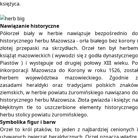
księżyca.
Nawiązanie historyczne
Półorzeł biały w herbie nawiązuje bezpośrednio do
historycznego herbu Mazowsza - orła białego bez korony i
złotej przepaski na skrzydłach. Orzeł ten był herbem
książąt mazowieckich ( wywodzi się z godła dynastycznego
Piastów ) i występuje od drugiej połowy XIII wieku. Po
inkorporacji Mazowsza do Korony w roku 1526, został
herbem województwa mazowieckiego. Zgodnie z
zasadami heraldyki oraz tradycjami polskich znaków
ziemskich, w herbie powiatu żuromińskiego nawiązano do
historycznego herbu Mazowsza. Złota gwiazda i księżyc na
błękitnym tle to uszczerbione elementy historycznego
herbu stolicy powiatu żuromińskiego.
Symbolika figur i barw
Orzeł to król ptaków, to jeden z najbardziej cenionych i
używanych zwierząt heraldycznych. Orzeł oznacza władzę,