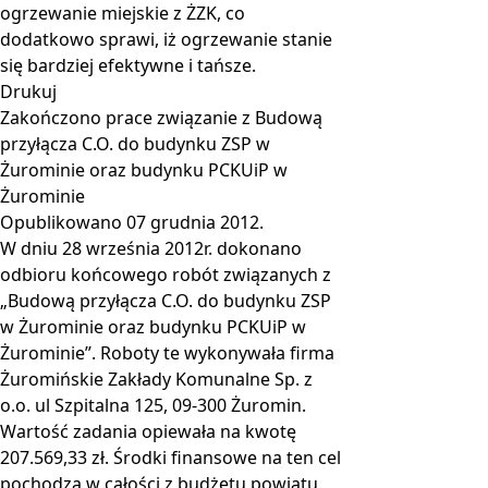
ogrzewanie miejskie z ŻZK, co
dodatkowo sprawi, iż ogrzewanie stanie
się bardziej efektywne i tańsze.
Drukuj
Zakończono prace związanie z Budową
przyłącza C.O. do budynku ZSP w
Żurominie oraz budynku PCKUiP w
Żurominie
Opublikowano
07 grudnia 2012
.
W dniu 28 września 2012r. dokonano
odbioru końcowego robót związanych z
„Budową przyłącza C.O. do budynku ZSP
w Żurominie oraz budynku PCKUiP w
Żurominie”. Roboty te wykonywała firma
Żuromińskie Zakłady Komunalne Sp. z
o.o. ul Szpitalna 125, 09-300 Żuromin.
Wartość zadania opiewała na kwotę
207.569,33 zł. Środki finansowe na ten cel
pochodzą w całości z budżetu powiatu.