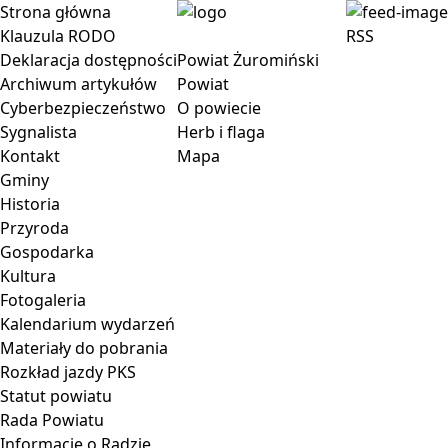
Strona główna
Klauzula RODO
RSS
Deklaracja dostępności
Powiat Żuromiński
Archiwum artykułów
Powiat
Cyberbezpieczeństwo
O powiecie
Sygnalista
Herb i flaga
Kontakt
Mapa
Gminy
Historia
Przyroda
Gospodarka
Kultura
Fotogaleria
Kalendarium wydarzeń
Materiały do pobrania
Rozkład jazdy PKS
Statut powiatu
Rada Powiatu
Informacje o Radzie