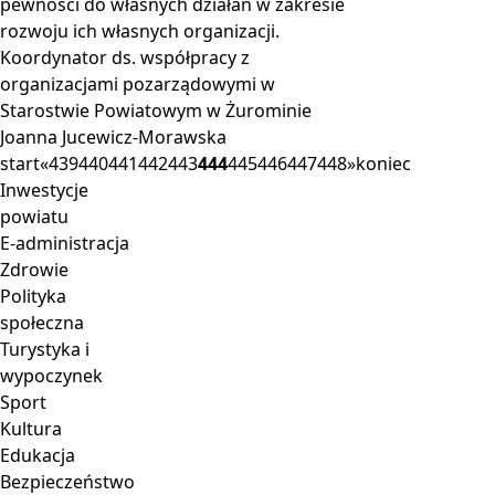
pewności do własnych działań w zakresie
rozwoju ich własnych organizacji.
Koordynator ds. współpracy z
organizacjami pozarządowymi w
Starostwie Powiatowym w Żurominie
Joanna Jucewicz-Morawska
start
«
439
440
441
442
443
444
445
446
447
448
»
koniec
Inwestycje
powiatu
E-administracja
Zdrowie
Polityka
społeczna
Turystyka i
wypoczynek
Sport
Kultura
Edukacja
Bezpieczeństwo