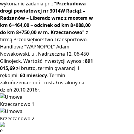
wykonanie zadania pn.: "
Przebudowa
drogi powiatowej nr 3014W Raciąż –
Radzanów – Liberadz wraz z mostem w
km 6+464,00 – odcinek od km 8+088,00
do km 8+750,00 w m. Krzeczanowo"
z
firmą Przedsiębiorstwo Transportowo-
Handlowe "WAPNOPOL" Adam
Nowakowski, ul. Nadrzeczna 12, 06-450
Glinojeck. Wartość inwestycji wynosi:
891
015,69
zł brutto, termin gwarancji i
rękojmi:
60 miesięcy
. Termin
zakończenia robót został ustalony na
dzień 20.10.2016r.