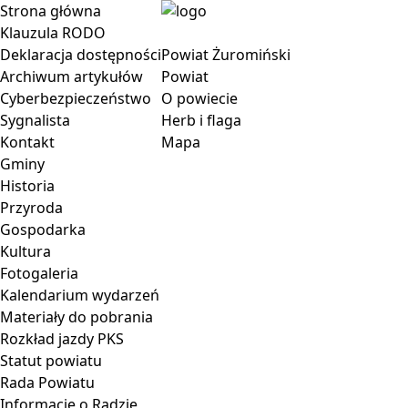
Strona główna
Klauzula RODO
Deklaracja dostępności
Powiat Żuromiński
Archiwum artykułów
Powiat
Cyberbezpieczeństwo
O powiecie
Sygnalista
Herb i flaga
Kontakt
Mapa
Gminy
Historia
Przyroda
Gospodarka
Kultura
Fotogaleria
Kalendarium wydarzeń
Materiały do pobrania
Rozkład jazdy PKS
Statut powiatu
Rada Powiatu
Informacje o Radzie