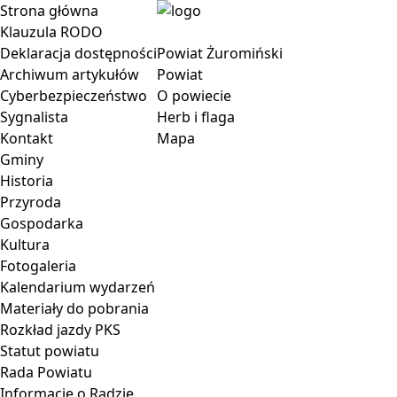
Strona główna
Klauzula RODO
Deklaracja dostępności
Powiat Żuromiński
Archiwum artykułów
Powiat
Cyberbezpieczeństwo
O powiecie
Sygnalista
Herb i flaga
Kontakt
Mapa
Gminy
Historia
Przyroda
Gospodarka
Kultura
Fotogaleria
Kalendarium wydarzeń
Materiały do pobrania
Rozkład jazdy PKS
Statut powiatu
Rada Powiatu
Informacje o Radzie