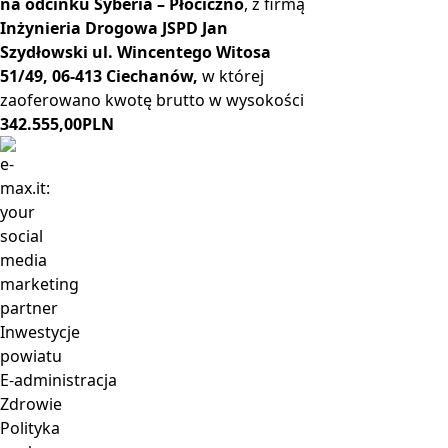
na odcinku Syberia – Płociczno
, z firmą
Inżynieria Drogowa JSPD Jan
Szydłowski ul. Wincentego Witosa
51/49, 06-413 Ciechanów
,
w której
zaoferowano kwotę brutto w wysokości
342.555,00PLN
Inwestycje
powiatu
E-administracja
Zdrowie
Polityka