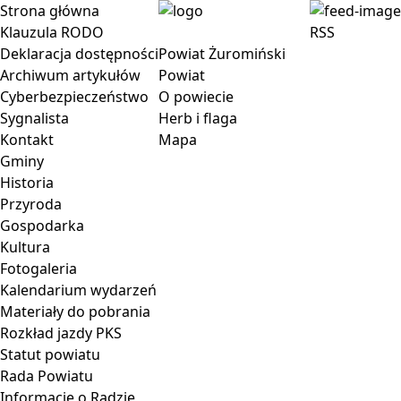
Strona główna
Klauzula RODO
RSS
Deklaracja dostępności
Powiat Żuromiński
Archiwum artykułów
Powiat
Cyberbezpieczeństwo
O powiecie
Sygnalista
Herb i flaga
Kontakt
Mapa
Gminy
Historia
Przyroda
Gospodarka
Kultura
Fotogaleria
Kalendarium wydarzeń
Materiały do pobrania
Rozkład jazdy PKS
Statut powiatu
Rada Powiatu
Informacje o Radzie