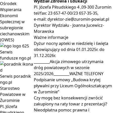
Wydział Zdrowia i Edukacji
Ośrodek
Pl. Józefa Piłsudskiego 4 ,09-300 Żuromin
Wspierania
tel/fax: 23 657-47-00/23 657-35-35,
Ekonomii
e-mail:
dyrektor-zie@zuromin-powiat.pl
Społecznej w
Dyrektor Wydziału - Joanna Jucewicz-
subregionie
Morawska
ciechanowskim
Ważne
informacje
(OWES)
Dyżur nocny apteki w niedzielę i święta
obowiązujący od dnia 01.01.2025r. do
Serwis
31.12.2026r.
fundusze ngo.pl
_________Akcja zimowego utrzymania
dróg powiatowych w sezonie
2025/2026_________WAŻNE TELEFONY
Serwis poradnik
Podpisanie umowy „Budowa krytej
ngo.pl
pływalni przy Liceum Ogólnokształcącym
Starostwo
w Żurominie”
Powiatowe w
Czy mogę bez konsekwencji zwrócić
Żurominie
zakupiony na raty towar z prezentacji?
Pl. Józefa
Nieodpłatna pomoc prawna i
Piłsudskiego