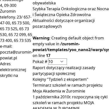
obywatelska
4, 09-300
Szybka Terapia Onkologiczna oraz Nocna
Żuromin
i Świąteczna Opieka Zdrowotna
telefony. 23/ 657-
Aktualności dotyczące organizacji
47-00, 65 73 500,
pozarządowych
65 73 525, 65 73
530, 65 72 099, 65
Warning
: Creating default object from
73 400, 65 73 535
empty value in
/zuromin-
e-mail:
powiat/templates/yoo_nano2/warp/sys
poczta@zuromin-
on line
17
powiat.pl
Pokaż #
Adres
Raport dotyczący realizacji zasady
elektronicznej
partycypacji społecznej
skrytki na
Kolejny "Tydzień z ekspertem"
Terminarz szkoleń w ramach projektu
Moja Akademia w Żurominie
1 października 2010r. rozpoczyna się cykl
szkoleń w ramach projektu MOJA
AKADEMIA W ŻUROMINIE