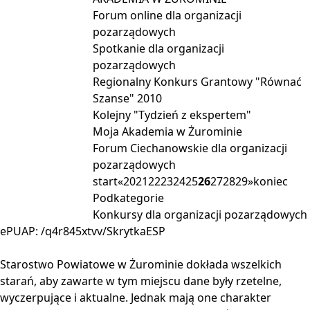
Forum online dla organizacji
pozarządowych
Spotkanie dla organizacji
pozarządowych
Regionalny Konkurs Grantowy "Równać
Szanse" 2010
Kolejny "Tydzień z ekspertem"
Moja Akademia w Żurominie
Forum Ciechanowskie dla organizacji
pozarządowych
start
«
20
21
22
23
24
25
26
27
28
29
»
koniec
Podkategorie
Konkursy dla organizacji pozarządowych
ePUAP: /q4r845xtvv/SkrytkaESP
Starostwo Powiatowe w Żurominie dokłada wszelkich
starań, aby zawarte w tym miejscu dane były rzetelne,
wyczerpujące i aktualne. Jednak mają one charakter