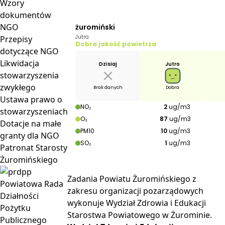
Wzory
dokumentów
NGO
Przepisy
dotyczące NGO
Likwidacja
stowarzyszenia
zwykłego
Ustawa prawo o
stowarzyszeniach
Dotacje na małe
granty dla NGO
Patronat Starosty
Żuromińskiego
Zadania Powiatu Żuromińskiego z
Powiatowa Rada
zakresu organizacji pozarządowych
Działności
wykonuje Wydział Zdrowia i Edukacji
Pożytku
Starostwa Powiatowego w Żurominie.
Publicznego