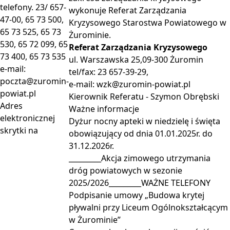
telefony. 23/ 657-
wykonuje Referat Zarządzania
47-00, 65 73 500,
Kryzysowego Starostwa Powiatowego w
65 73 525, 65 73
Żurominie.
530, 65 72 099, 65
Referat Zarządzania Kryzysowego
73 400, 65 73 535
ul. Warszawska 25,09-300 Żuromin
e-mail:
tel/fax: 23 657-39-29,
poczta@zuromin-
e-mail:
wzk@zuromin-powiat.pl
powiat.pl
Kierownik Referatu - Szymon Obrębski
Adres
Ważne
informacje
elektronicznej
Dyżur nocny apteki w niedzielę i święta
skrytki na
obowiązujący od dnia 01.01.2025r. do
31.12.2026r.
_________Akcja zimowego utrzymania
dróg powiatowych w sezonie
2025/2026_________WAŻNE TELEFONY
Podpisanie umowy „Budowa krytej
pływalni przy Liceum Ogólnokształcącym
w Żurominie”