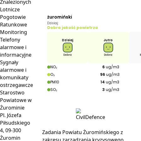
Znalezionych
Lotnicze
Pogotowie
Ratunkowe
Monitoring
Telefony
alarmowe i
informacyjne
Sygnały
alarmowe i
komunikaty
ostrzegawcze
Starostwo
Powiatowe w
Żurominie
Pl. Józefa
Piłsudskiego
4, 09-300
Zadania Powiatu Żuromińskiego z
Żuromin
zakresu zarządzania kryzysowego