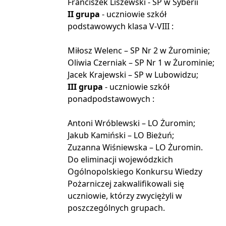
Franciszek Liszewski - SP w Syberii
II grupa
- uczniowie szkół
podstawowych klasa V-VIII :
Miłosz Welenc – SP Nr 2 w Żurominie;
Oliwia Czerniak – SP Nr 1 w Żurominie;
Jacek Krajewski – SP w Lubowidzu;
III grupa
- uczniowie szkół
ponadpodstawowych :
Antoni Wróblewski – LO Żuromin;
Jakub Kamiński – LO Bieżuń;
Zuzanna Wiśniewska – LO Żuromin.
Do eliminacji wojewódzkich
Ogólnopolskiego Konkursu Wiedzy
Pożarniczej zakwalifikowali się
uczniowie, którzy zwyciężyli w
poszczególnych grupach.