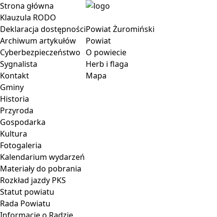
Strona główna
Klauzula RODO
Deklaracja dostępności
Powiat Żuromiński
Archiwum artykułów
Powiat
Cyberbezpieczeństwo
O powiecie
Sygnalista
Herb i flaga
Kontakt
Mapa
Gminy
Historia
Przyroda
Gospodarka
Kultura
Fotogaleria
Kalendarium wydarzeń
Materiały do pobrania
Rozkład jazdy PKS
Statut powiatu
Rada Powiatu
Informacje o Radzie