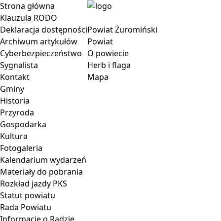
Strona główna
Klauzula RODO
Deklaracja dostępności
Powiat Żuromiński
Archiwum artykułów
Powiat
Cyberbezpieczeństwo
O powiecie
Sygnalista
Herb i flaga
Kontakt
Mapa
Gminy
Historia
Przyroda
Gospodarka
Kultura
Fotogaleria
Kalendarium wydarzeń
Materiały do pobrania
Rozkład jazdy PKS
Statut powiatu
Rada Powiatu
Informacje o Radzie