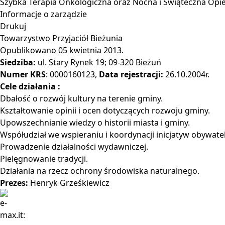
Szybka Terapia Onkologiczna oraz Nocna i Świąteczna Op
Informacje o zarządzie
Drukuj
Towarzystwo Przyjaciół Bieżunia
Opublikowano
05 kwietnia 2013
.
Siedziba:
ul. Stary Rynek 19; 09-320 Bieżuń
Numer KRS
: 0000160123,
Data rejestracji:
26.10.2004r.
Cele działania :
Dbałość o rozwój kultury na terenie gminy.
Kształtowanie opinii i ocen dotyczących rozwoju gminy.
Upowszechnianie wiedzy o historii miasta i gminy.
Współudział we wspieraniu i koordynacji inicjatyw obywatel
Prowadzenie działalności wydawniczej.
Pielęgnowanie tradycji.
Działania na rzecz ochrony środowiska naturalnego.
Prezes:
Henryk Grześkiewicz