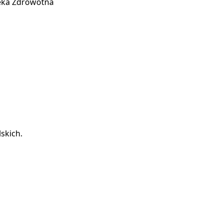
ieka Zdrowotna
skich.