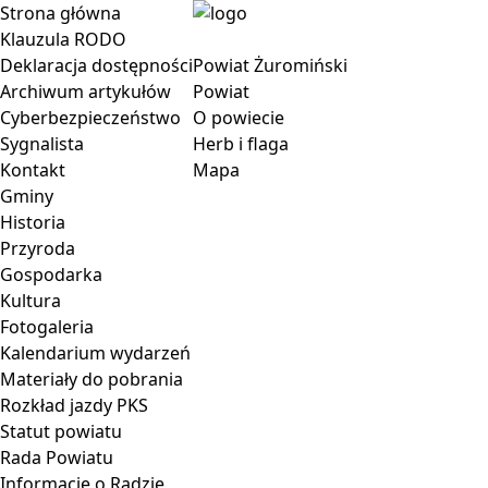
Strona główna
Klauzula RODO
Deklaracja dostępności
Powiat Żuromiński
Archiwum artykułów
Powiat
Cyberbezpieczeństwo
O powiecie
Sygnalista
Herb i flaga
Kontakt
Mapa
Gminy
Historia
Przyroda
Gospodarka
Kultura
Fotogaleria
Kalendarium wydarzeń
Materiały do pobrania
Rozkład jazdy PKS
Statut powiatu
Rada Powiatu
Informacje o Radzie