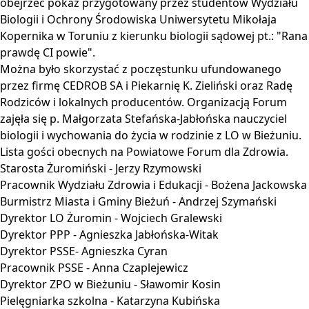
obejrzeć pokaz przygotowany przez studentów Wydziału
Biologii i Ochrony Środowiska Uniwersytetu Mikołaja
Kopernika w Toruniu z kierunku biologii sądowej pt.: "Rana
prawdę CI powie".
Można było skorzystać z poczęstunku ufundowanego
przez firmę CEDROB SA i Piekarnię K. Zieliński oraz Radę
Rodziców i lokalnych producentów. Organizacją Forum
zajęła się p. Małgorzata Stefańska-Jabłońska nauczyciel
biologii i wychowania do życia w rodzinie z LO w Bieżuniu.
Lista gości obecnych na Powiatowe Forum dla Zdrowia.
Starosta Żuromiński - Jerzy Rzymowski
Pracownik Wydziału Zdrowia i Edukacji - Bożena Jackowska
Burmistrz Miasta i Gminy Bieżuń - Andrzej Szymański
Dyrektor LO Żuromin - Wojciech Gralewski
Dyrektor PPP - Agnieszka Jabłońska-Witak
Dyrektor PSSE- Agnieszka Cyran
Pracownik PSSE - Anna Czaplejewicz
Dyrektor ZPO w Bieżuniu - Sławomir Kosin
Pielęgniarka szkolna - Katarzyna Kubińska