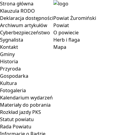
Strona główna
Klauzula RODO
Deklaracja dostępności
Powiat Żuromiński
Archiwum artykułów
Powiat
Cyberbezpieczeństwo
O powiecie
Sygnalista
Herb i flaga
Kontakt
Mapa
Gminy
Historia
Przyroda
Gospodarka
Kultura
Fotogaleria
Kalendarium wydarzeń
Materiały do pobrania
Rozkład jazdy PKS
Statut powiatu
Rada Powiatu
Informacje o Radzie