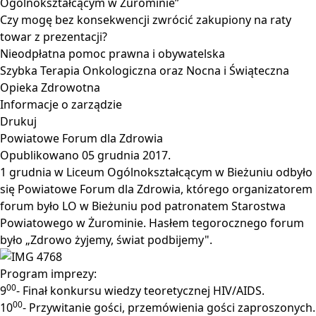
Ogólnokształcącym w Żurominie”
Czy mogę bez konsekwencji zwrócić zakupiony na raty
towar z prezentacji?
Nieodpłatna pomoc prawna i obywatelska
Szybka Terapia Onkologiczna oraz Nocna i Świąteczna
Opieka Zdrowotna
Informacje o zarządzie
Drukuj
Powiatowe Forum dla Zdrowia
Opublikowano
05 grudnia 2017
.
1 grudnia w Liceum Ogólnokształcącym w Bieżuniu odbyło
się Powiatowe Forum dla Zdrowia, którego organizatorem
forum było LO w Bieżuniu pod patronatem Starostwa
Powiatowego w Żurominie. Hasłem tegorocznego forum
było „Zdrowo żyjemy, świat podbijemy".
Program imprezy:
00
9
- Finał konkursu wiedzy teoretycznej HIV/AIDS.
00
10
- Przywitanie gości, przemówienia gości zaproszonych.