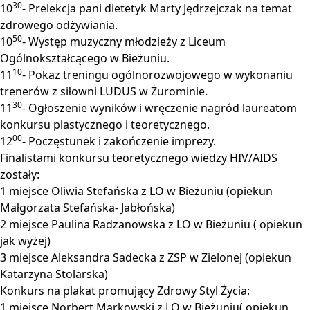
30
10
- Prelekcja pani dietetyk Marty Jędrzejczak na temat
zdrowego odżywiania.
50
10
- Występ muzyczny młodzieży z Liceum
Ogólnokształcącego w Bieżuniu.
10
11
- Pokaz treningu ogólnorozwojowego w wykonaniu
trenerów z siłowni LUDUS w Żurominie.
30
11
- Ogłoszenie wyników i wręczenie nagród laureatom
konkursu plastycznego i teoretycznego.
00
12
- Poczęstunek i zakończenie imprezy.
Finalistami konkursu teoretycznego wiedzy HIV/AIDS
zostały:
1 miejsce Oliwia Stefańska z LO w Bieżuniu (opiekun
Małgorzata Stefańska- Jabłońska)
2 miejsce Paulina Radzanowska z LO w Bieżuniu ( opiekun
jak wyżej)
3 miejsce Aleksandra Sadecka z ZSP w Zielonej (opiekun
Katarzyna Stolarska)
Konkurs na plakat promujący Zdrowy Styl Życia:
1 miejsce Norbert Markowski z LO w Bieżuniu( opiekun