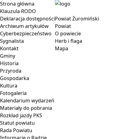
Strona główna
Klauzula RODO
Deklaracja dostępności
Powiat Żuromiński
Archiwum artykułów
Powiat
Cyberbezpieczeństwo
O powiecie
Sygnalista
Herb i flaga
Kontakt
Mapa
Gminy
Historia
Przyroda
Gospodarka
Kultura
Fotogaleria
Kalendarium wydarzeń
Materiały do pobrania
Rozkład jazdy PKS
Statut powiatu
Rada Powiatu
Informacje o Radzie