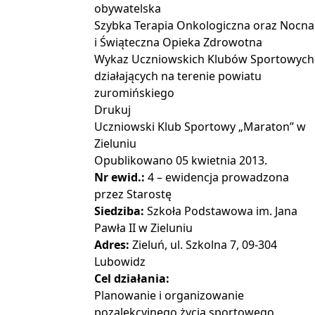
obywatelska
Szybka Terapia Onkologiczna oraz Nocna
i Świąteczna Opieka Zdrowotna
Wykaz Uczniowskich Klubów Sportowych
działających na terenie powiatu
zuromińskiego
Drukuj
Uczniowski Klub Sportowy „Maraton” w
Zieluniu
Opublikowano
05 kwietnia 2013
.
Nr ewid.:
4 – ewidencja prowadzona
przez Starostę
Siedziba:
Szkoła Podstawowa im. Jana
Pawła II w Zieluniu
Adres:
Zieluń, ul. Szkolna 7, 09-304
Lubowidz
Cel działania:
Planowanie i organizowanie
pozalekcyjnego życia sportowego