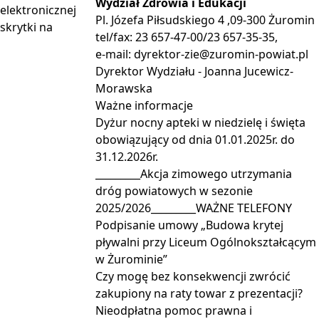
Wydział Zdrowia i Edukacji
elektronicznej
Pl. Józefa Piłsudskiego 4 ,09-300 Żuromin
skrytki na
tel/fax: 23 657-47-00/23 657-35-35,
e-mail:
dyrektor-zie@zuromin-powiat.pl
Dyrektor Wydziału - Joanna Jucewicz-
Morawska
Ważne
informacje
Dyżur nocny apteki w niedzielę i święta
obowiązujący od dnia 01.01.2025r. do
31.12.2026r.
_________Akcja zimowego utrzymania
dróg powiatowych w sezonie
2025/2026_________WAŻNE TELEFONY
Podpisanie umowy „Budowa krytej
pływalni przy Liceum Ogólnokształcącym
w Żurominie”
Czy mogę bez konsekwencji zwrócić
zakupiony na raty towar z prezentacji?
Nieodpłatna pomoc prawna i