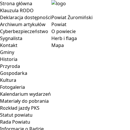
Strona główna
Klauzula RODO
Deklaracja dostępności
Powiat Żuromiński
Archiwum artykułów
Powiat
Cyberbezpieczeństwo
O powiecie
Sygnalista
Herb i flaga
Kontakt
Mapa
Gminy
Historia
Przyroda
Gospodarka
Kultura
Fotogaleria
Kalendarium wydarzeń
Materiały do pobrania
Rozkład jazdy PKS
Statut powiatu
Rada Powiatu
Informacje o Radzie