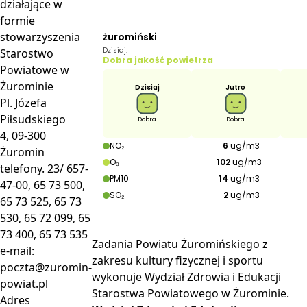
działające w
formie
stowarzyszenia
Starostwo
Powiatowe w
Żurominie
Pl. Józefa
Piłsudskiego
4, 09-300
Żuromin
telefony. 23/ 657-
47-00, 65 73 500,
65 73 525, 65 73
530, 65 72 099, 65
73 400, 65 73 535
Zadania Powiatu Żuromińskiego z
e-mail:
zakresu kultury fizycznej i sportu
poczta@zuromin-
wykonuje Wydział Zdrowia i Edukacji
powiat.pl
Starostwa Powiatowego w Żurominie.
Adres