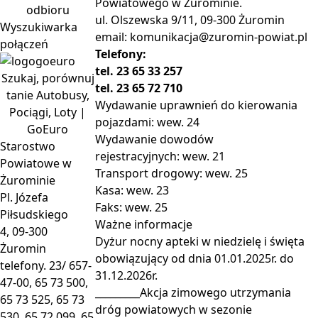
Powiatowego w Żurominie.
odbioru
ul. Olszewska 9/11, 09-300 Żuromin
Wyszukiwarka
email:
komunikacja@zuromin-powiat.pl
połączeń
Telefony:
tel. 23 65 33 257
Szukaj, porównuj
tel. 23 65 72 710
tanie Autobusy,
Wydawanie uprawnień do kierowania
Pociągi, Loty |
pojazdami: wew. 24
GoEuro
Wydawanie dowodów
Starostwo
rejestracyjnych: wew. 21
Powiatowe w
Transport drogowy: wew. 25
Żurominie
Kasa: wew. 23
Pl. Józefa
Faks: wew. 25
Piłsudskiego
Ważne
informacje
4, 09-300
Dyżur nocny apteki w niedzielę i święta
Żuromin
obowiązujący od dnia 01.01.2025r. do
telefony. 23/ 657-
31.12.2026r.
47-00, 65 73 500,
_________Akcja zimowego utrzymania
65 73 525, 65 73
dróg powiatowych w sezonie
530, 65 72 099, 65